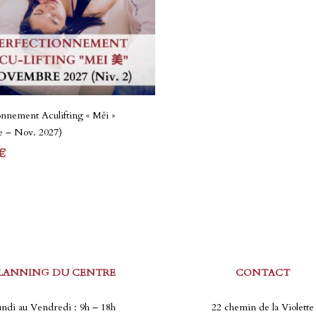
sur
la
page
du
produit
Lire La Suite
onnement Aculifting « Měi »
e – Nov. 2027)
€
LANNING DU CENTRE
CONTACT
ndi au Vendredi : 9h – 18h
22 chemin de la Violette