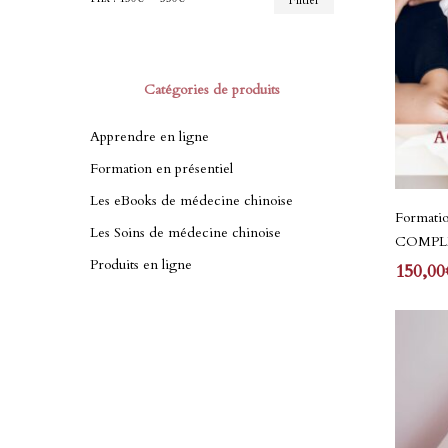
Filtrer
min
max
Catégories de produits
Apprendre en ligne
Formation en présentiel
Les eBooks de médecine chinoise
Ce
Formatio
produit
Les Soins de médecine chinoise
COMPL
a
Produits en ligne
150,00
plusieurs
variation
Les
options
peuvent
être
choisies