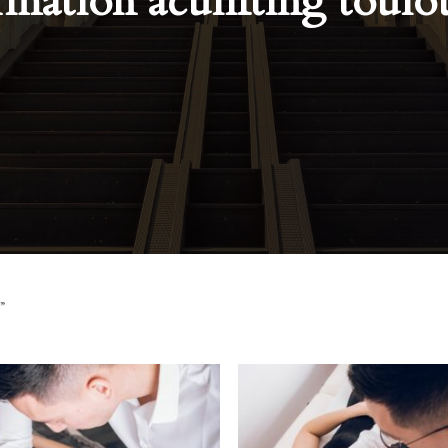
rmation aculifting toulo
”