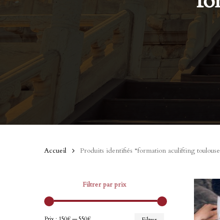
fo
Accueil
Produits identifiés “formation aculifting toulouse
Filtrer par prix
Prix
Prix
Prix :
150€
—
550€