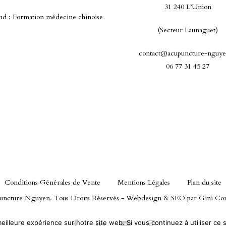
31 240 L’Union
d : Formation médecine chinoise
(Secteur Launaguet)
contact@acupuncture-nguye
06 77 31 45 27
Conditions Générales de Vente
Mentions Légales
Plan du site
ncture Nguyen. Tous Droits Réservés - Webdesign & SEO par
Gini Co
eilleure expérience sur notre site web. Si vous continuez à utiliser ce
facebook
linkedin
youtube
instagram