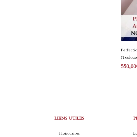
sur
la
page
du
produit
Perfecti
(Toulous
550,00
LIENS UTILES
P
Honoraires
Lu