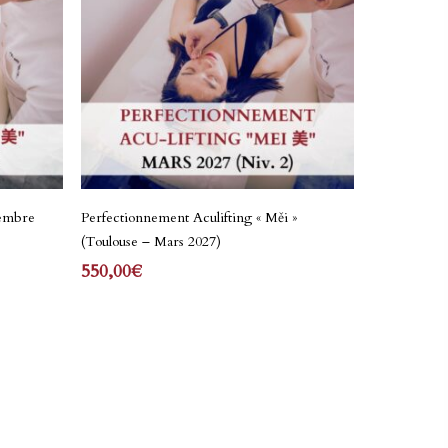
Lire La Suite
vembre
Perfectionnement Aculifting « Měi »
(Toulouse – Mars 2027)
550,00
€
€
€