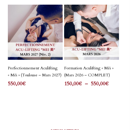
Ce
Lire La Suite
Choix Des Options
Perfectionnement Aculifting
Formation Aculifting « Měi »
produit
« Měi » (Toulouse – Mars 2027)
(Mars 2026 – COMPLET)
a
Plage
550,00
€
150,00
€
–
550,00
€
plusieurs
de
variations.
prix :
Les
150,00€
à
options
550,00€
peuvent
être