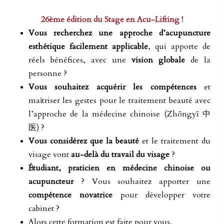
de
prix :
26ème édition du Stage en Acu-Lifting !
150,00€
Vous recherchez une approche d’acupuncture
à
esthétique facilement applicable
, qui apporte de
550,00€
réels bénéfices, avec une
vision globale
de la
personne ?
Vous souhaitez acquérir les compétences
et
maîtriser les gestes pour le traitement beauté avec
l’approche de la médecine chinoise (Zhōngyī 中
医) ?
Vous considérez que la beauté
et le traitement du
visage vont
au-delà du travail du visage
?
Étudiant, praticien en médecine chinoise ou
acupuncteur
? Vous souhaitez apporter une
compétence novatrice
pour développer votre
cabinet ?
Alors cette formation est faite pour vous.