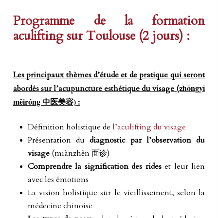
Programme de la formation
aculifting sur Toulouse (2 jours) :
Les principaux thèmes d’étude et de pratique qui seront
hōngyī
abordés sur l’acupunctu
re esthétique du visage (z
měiróng 中医美容)
:
Définition holistique de
l’aculifting du visage
Présentation du
diagnostic par l’observation du
visage
(miànzhěn 面诊)
Comprendre la signification des rides
et leur lien
avec les émotions
La vision holistique sur le vieillissement, selon la
médecine chinoise