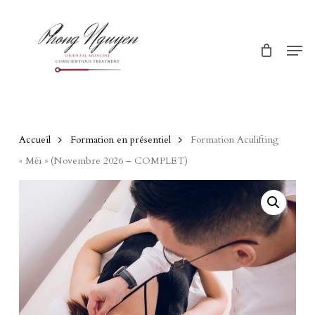
Skip
Menu
to
Men
main
content
Accueil
Formation en présentiel
Formation Aculifting
« Měi » (Novembre 2026 – COMPLET)