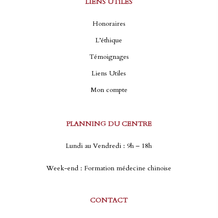
choisies
LIENS UTILES
sur
Honoraires
la
page
L’éthique
du
Témoignages
produit
Liens Utiles
Mon compte
PLANNING DU CENTRE
Lundi au Vendredi : 9h – 18h
Week-end : Formation médecine chinoise
CONTACT