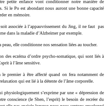
tre petite enfance vont conditionner notre manière de
es. Si le Po est abondant nous auront une bonne capacité
arder en mémoire.
 soit associée à l’appauvrissement du Jing, il ne faut pas
mme dans la maladie d’Alzheimer par exemple.
la peau, elle conditionne nos sensation liées au toucher.
on des eczéma d’ordre psycho-somatique, qui sont liés à
sprit à l’âme sensitive.
ra le premier à être affecté quand on fera notamment de
laxation qui est lié à la détente de l’âme corporelle.
, qui physiologiquement s’exprime par une « dépression de
tre conscience (le Shen, l’esprit) le besoin de recréer du
est-elle pas apaisée lorsque nous nous sentons enveloppé