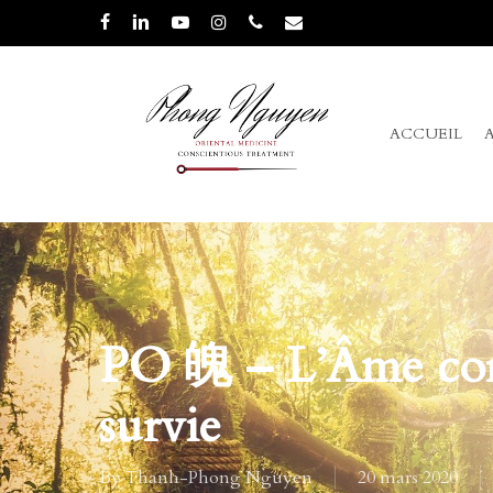
Skip
facebook
linkedin
youtube
instagram
phone
email
to
main
content
ACCUEIL
PO 魄 – L’Âme corp
survie
By
Thanh-Phong Nguyen
20 mars 2020