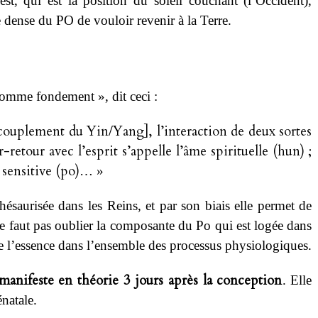
t, qui est la position du soleil couchant (l’Occident),
 dense du PO de vouloir revenir à la Terre.
comme fondement », dit ceci :
[accouplement du Yin/Yang], l’interaction de deux sortes
er-retour avec l’esprit s’appelle l’âme spirituelle (hun) ;
 sensitive (po)
… »
hésaurisée dans les Reins, et par son biais elle permet de
 faut pas oublier la composante du Po qui est logée dans
 l’essence dans l’ensemble des processus physiologiques.
anifeste en théorie 3 jours après la conception
. Elle
énatale.