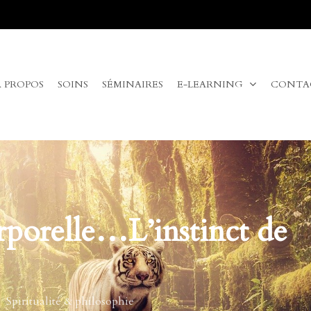
A PROPOS
SOINS
SÉMINAIRES
E-LEARNING
CONTA
orelle…L’instinct de
Spiritualité & philosophie