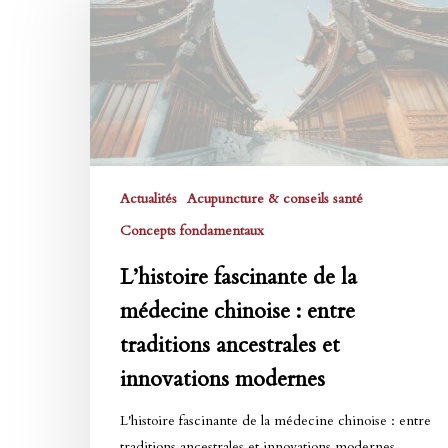
de
la
médecine
chinoise
:
entre
traditions
Actualités
Acupuncture & conseils santé
ancestrales
et
Concepts fondamentaux
innovations
L’histoire fascinante de la
modernes
médecine chinoise : entre
traditions ancestrales et
innovations modernes
L'histoire fascinante de la médecine chinoise : entre
traditions ancestrales et innovations modernes