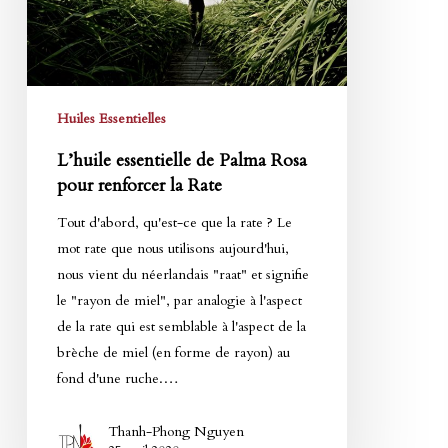
pour
renforcer
la
Rate
Huiles Essentielles
L’huile essentielle de Palma Rosa
pour renforcer la Rate
Tout d'abord, qu'est-ce que la rate ? Le
mot rate que nous utilisons aujourd'hui,
nous vient du néerlandais "raat" et signifie
le "rayon de miel", par analogie à l'aspect
de la rate qui est semblable à l'aspect de la
brèche de miel (en forme de rayon) au
fond d'une ruche.…
Thanh-Phong Nguyen