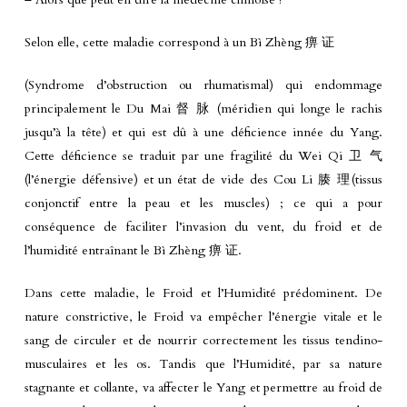
Selon elle, cette maladie correspond à un Bì Zhèng 痹 证
(Syndrome d’obstruction ou rhumatismal) qui endommage
principalement le Du Mai 督 脉 (méridien qui longe le rachis
jusqu’à la tête) et qui est dû à une déficience innée du Yang.
Cette déficience se traduit par une fragilité du Wei Qi 卫 气
(l’énergie défensive) et un état de vide des Cou Li 腠 理(tissus
conjonctif entre la peau et les muscles) ; ce qui a pour
conséquence de faciliter l’invasion du vent, du froid et de
l’humidité entraînant le Bì Zhèng 痹 证.
Dans cette maladie, le Froid et l’Humidité prédominent. De
nature constrictive, le Froid va empêcher l’énergie vitale et le
sang de circuler et de nourrir correctement les tissus tendino-
musculaires et les os. Tandis que l’Humidité, par sa nature
stagnante et collante, va affecter le Yang et permettre au froid de