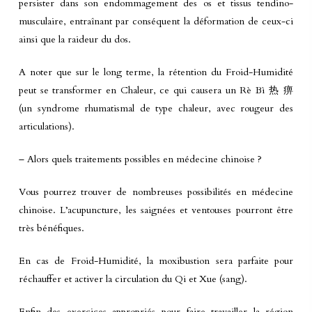
persister dans son endommagement des os et tissus tendino-
musculaire, entraînant par conséquent la déformation de ceux-ci
ainsi que la raideur du dos.
A noter que sur le long terme, la rétention du Froid-Humidité
peut se transformer en Chaleur, ce qui causera un Rè Bì 热 痹
(un syndrome rhumatismal de type chaleur, avec rougeur des
articulations).
– Alors quels traitements possibles en médecine chinoise ?
Vous pourrez trouver de nombreuses possibilités en médecine
chinoise. L’acupuncture, les saignées et ventouses pourront être
très bénéfiques.
En cas de Froid-Humidité, la moxibustion sera parfaite pour
réchauffer et activer la circulation du Qi et Xue (sang).
Enfin des exercices appropriés pour faire travailler la région