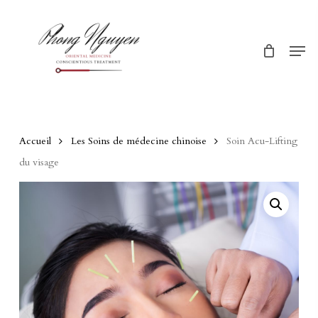
Skip
Menu
to
Men
main
content
Accueil
Les Soins de médecine chinoise
Soin Acu-Lifting
du visage