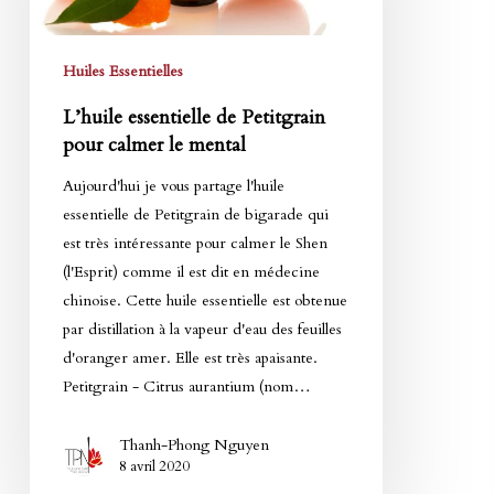
calmer
le
Huiles Essentielles
mental
L’huile essentielle de Petitgrain
pour calmer le mental
Aujourd'hui je vous partage l'huile
essentielle de Petitgrain de bigarade qui
est très intéressante pour calmer le Shen
(l'Esprit) comme il est dit en médecine
chinoise. Cette huile essentielle est obtenue
par distillation à la vapeur d'eau des feuilles
d'oranger amer. Elle est très apaisante.
Petitgrain - Citrus aurantium (nom…
Thanh-Phong Nguyen
8 avril 2020