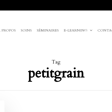
A PROPOS
SOINS
SÉMINAIRES
E-LEARNING
CONTA
Tag
petitgrain