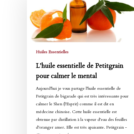
de
Petitgrain
pour
calmer
le
mental
Huiles Essentielles
L’huile essentielle de Petitgrain
pour calmer le mental
Aujourd'hui je vous partage l'huile essentielle de
Petitgrain de bigarade qui est très intéressante pour
calmer le Shen (l'Esprit) comme il est dit en
médecine chinoise. Cette huile essentielle est
obtenue par distillation à la vapeur d'eau des feuilles
d'oranger amer. Elle est très apaisante. Petitgrain -