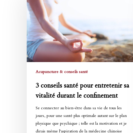
santé
pour
entretenir
sa
vitalité
durant
le
confinement
Acupuncture & conseils santé
3 conseils santé pour entretenir sa
vitalité durant le confinement
Se connecter au bien-être dans sa vie de tous les
jours, pour une santé plus optimale autant sur le plan
physique que psychique ; telle est la motivation et je
dirais même l'aspiration de la médecine chinoise